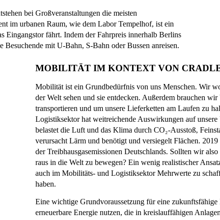
stehen bei Großveranstaltungen die meisten
ent im urbanen Raum, wie dem Labor Tempelhof, ist ein
s Eingangstor fährt. Indem der Fahrpreis innerhalb Berlins
iele Besuchende mit U-Bahn, S-Bahn oder Bussen anreisen.
MOBILITÄT IM KONTEXT VON CRADL
Mobilität ist ein Grundbedürfnis von uns Menschen. Wir w
der Welt sehen und sie entdecken. Außerdem brauchen wir
transportieren und um unsere Lieferketten am Laufen zu hal
Logistiksektor hat weitreichende Auswirkungen auf unsere
belastet die Luft und das Klima durch CO₂-Ausstoß, Feinst
verursacht Lärm und benötigt und versiegelt Flächen. 2019
der Treibhausgasemissionen Deutschlands. Sollten wir also l
raus in die Welt zu bewegen? Ein wenig realistischer Ansatz.
auch im Mobilitäts- und Logistiksektor Mehrwerte zu schaff
haben.
Eine wichtige Grundvoraussetzung für eine zukunftsfähige M
erneuerbare Energie nutzen, die in kreislauffähigen Anlag