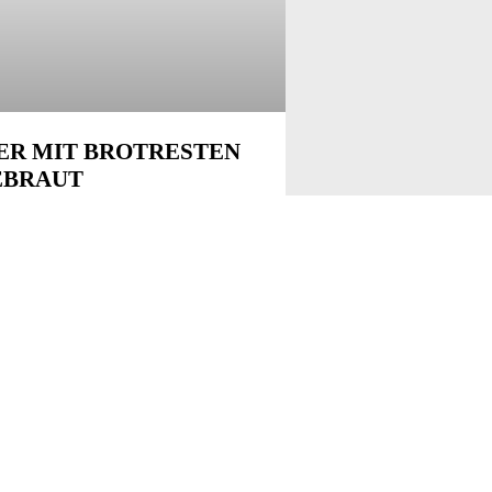
ER MIT BROTRESTEN
EBRAUT
 2024 wird es nicht nur einen,
dern zwei Stände von Knärzje auf dem
ände geben – und wir freuen uns
über sehr! Denn das
EITERLESEN