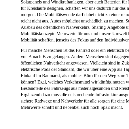
Solarpanels und Windkraftanlagen, aber auch Batterien für
für Kreisläufe designen, schaffen wir uns dadurch nur das
morgen. Die Mobilitätswende darf dabei nicht zu einer re
reicht nicht aus, Autos möglichst unschädlich zu machen. St
Ausbau des öffentlichen Nahverkehrs, Sharing-Angebote u
Mobilitätskonzepte Mehrwerte für uns und unsere Umwelt kr
Mobilität schaffen, jenseits des Fokus auf den Individualver
Für manche Menschen ist das Fahrrad oder ein elektrisch b
von A nach B zu gelangen. Andere Menschen sind dagegen
öffentlichen Nahverkehr angewiesen. Vielleicht sind in Zu
elektrische Pods der Standard, die wir über eine App als T
Einkauf im Baumarkt, als mobiles Büro für den Weg zum T
können? Egal, welches Verkehrsmittel wir künftig nutzen we
Bestandteile des Fahrzeugs aus materialgesunden und kreisl
Ergänzend dazu muss die entsprechende Infrastruktur ausg
sichere Radwege und Nahverkehr für alle sorgen für eine Mo
Mehrwerte schafft und nebenbei auch noch Spaß macht.