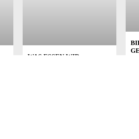
BI
G
WAS ESSEN WIR
2024
MORGEN?
son
2022 Sogenanntes Future Food ist ein
Gel
Puzzleteil, um die Ernährungssicherheit
dar
dem
einer steigenden Weltbevölkerung zu
nen-
gewährleisten. Eine große Rolle spielen
→ W
ass,
dabei schnell nachwachsende,
nährstoffreiche und vor
→ WEITERLESEN