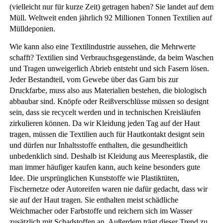
(vielleicht nur für kurze Zeit) getragen haben? Sie landet auf dem
Müll. Weltweit enden jährlich 92 Millionen Tonnen Textilien auf
Mülldeponien.
Wie kann also eine Textilindustrie aussehen, die Mehrwerte
schafft? Textilien sind Verbrauchsgegenstände, da beim Waschen
und Tragen unweigerlich Abrieb entsteht und sich Fasern lösen.
Jeder Bestandteil, vom Gewebe über das Garn bis zur
Druckfarbe, muss also aus Materialien bestehen, die biologisch
abbaubar sind. Knöpfe oder Reißverschlüsse müssen so designt
sein, dass sie recycelt werden und in technischen Kreisläufen
zirkulieren können. Da wir Kleidung jeden Tag auf der Haut
tragen, müssen die Textilien auch für Hautkontakt designt sein
und dürfen nur Inhaltsstoffe enthalten, die gesundheitlich
unbedenklich sind. Deshalb ist Kleidung aus Meeresplastik, die
man immer häufiger kaufen kann, auch keine besonders gute
Idee. Die ursprünglichen Kunststoffe wie Plastiktüten,
Fischernetze oder Autoreifen waren nie dafür gedacht, dass wir
sie auf der Haut tragen. Sie enthalten meist schädliche
Weichmacher oder Farbstoffe und reichern sich im Wasser
zusätzlich mit Schadstoffen an. Außerdem trägt dieser Trend zu